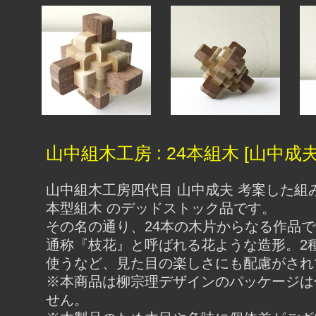
山中組木工房 : 24本組木 [山中成夫
山中組木工房四代目 山中成夫 考案した組み
本型組木 のデッドストック品です。
その名の通り、24本の木片からなる作品
通称『枝花』と呼ばれる花ような造形。2
使うなど、見た目の楽しさにも配慮がされ
※本商品は柳宗理デザインのパッケージは
せん。