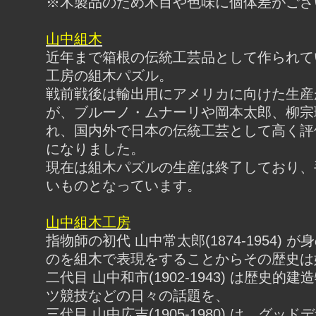
※木製品のため木目や色味に個体差がござ
山中組木
近年まで箱根の伝統工芸品として作られて
工房の組木パズル。
戦前戦後は輸出用にアメリカに向けた生産
が、ブルーノ・ムナーリや岡本太郎、柳宗
れ、国内外で日本の伝統工芸として高く評
になりました。
現在は組木パズルの生産は終了しており、
いものとなっています。
山中組木工房
指物師の初代 山中常太郎(1874-1954) 
のを組木で表現をすることからその歴史は
二代目 山中和市(1902-1943) は歴史的
ツ競技などの日々の話題を、
三代目 山中広吉(1905-1980) は、グッ