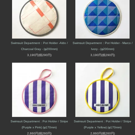
Swimsuit Department：Pot Holder -Aldo /
Swimsuit Department：Pot Holder - Marco /
Charcoal Gray - (φ200mm)
Ivory - (φ200mm)
3,190円(税290円)
3,190円(税290円)
Swimsuit Department : Pot Holder / Stripe
Swimsuit Department : Pot Holder / Stripe
(Purple x Pink) (φ170mm)
(Purple x Yellow) (φ170mm)
2,860円(税260円)
2,860円(税260円)