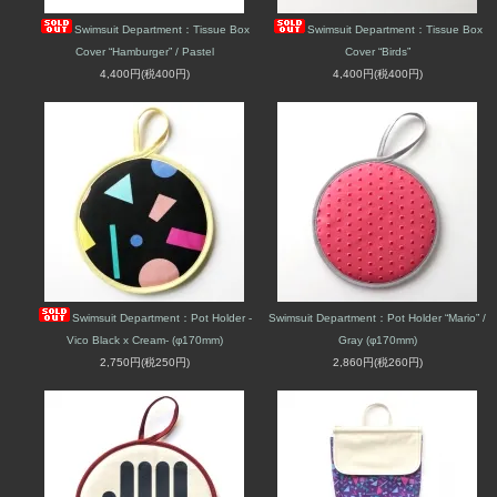
Swimsuit Department：Tissue Box
Swimsuit Department：Tissue Box
Cover “Hamburger” / Pastel
Cover “Birds”
4,400円(税400円)
4,400円(税400円)
Swimsuit Department：Pot Holder -
Swimsuit Department：Pot Holder “Mario” /
Vico Black x Cream- (φ170mm)
Gray (φ170mm)
2,750円(税250円)
2,860円(税260円)