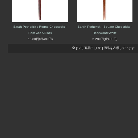
Sarah Petherick：Round Chopsticks -
Sarah Petherick：Square Chopsticks -
Rosewood/Black
Rosewood/White
5,280円(税480円)
5,280円(税480円)
全 [120] 商品中 [1-51] 商品を表示しています。