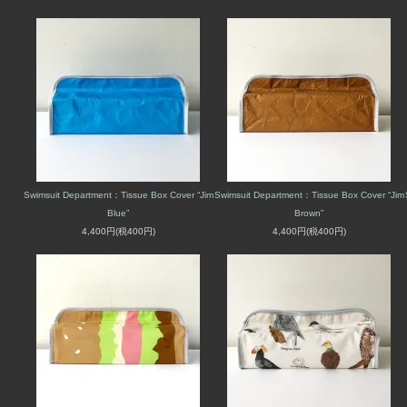
Swimsuit Department：Tissue Box Cover “Jim
Swimsuit Department：Tissue Box Cover “Jim
Blue”
Brown”
4,400円(税400円)
4,400円(税400円)