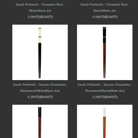
Sarah Petherick：Chopstick Rest -
Sarah Petherick：Chopstick Rest -
White/Black dot
Black/White dot
3,080円(税280円)
3,080円(税280円)
Sarah Petherick：Square Chopsticks -
Sarah Petherick：Square Chopsticks -
Blackwood/White(Black dot)
Rosewood/Black(White dot)
5,280円(税480円)
5,280円(税480円)