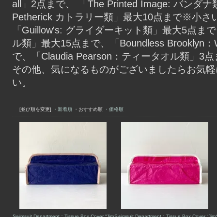
all」2点まで、 「The Printed Image: バン
Petherick カトラリー類」最大10点まで※小
「Guillow's: グライダーキット類」最大5点まで、「
ル類」最大15点まで、「Boundless Brooklyn：Wa
で、「Claudia Pearson：ティータオル類」3点ま
その他、気になるものがございましたらお気軽
い。
[並び順を変更]
・新着順
・おすすめ順
・価格順
Swimsuit Department：Tissue Box Cover “Jim
Swimsuit Department：Tissue Box Cover “Jim