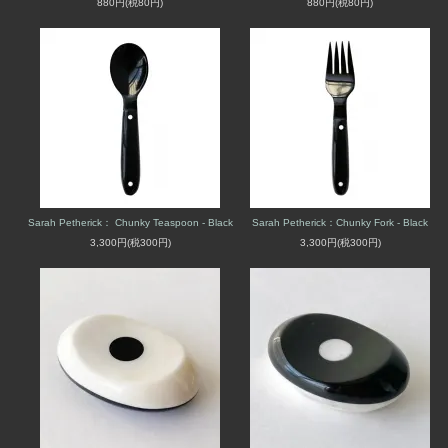
880円(税80円)
880円(税80円)
Sarah Petherick： Chunky Teaspoon - Black
Sarah Petherick：Chunky Fork - Black
3,300円(税300円)
3,300円(税300円)