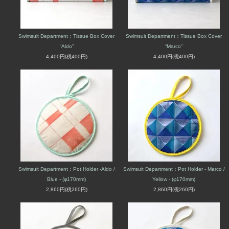
Swimsuit Department：Tissue Box Cover
Swimsuit Department：Tissue Box Cover
“Aldo”
“Marco”
4,400円(税400円)
4,400円(税400円)
Swimsuit Department：Pot Holder -Aldo /
Swimsuit Department：Pot Holder - Marco /
Blue - (φ170mm)
Yellow - (φ170mm)
2,860円(税260円)
2,860円(税260円)