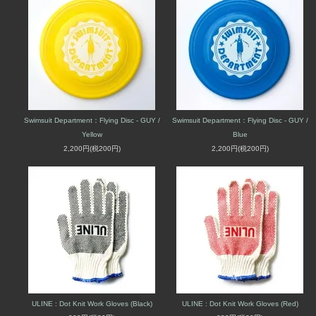
Swimsuit Department：Flying Disc - GUY /
Swimsuit Department：Flying Disc - GUY /
Yellow
Blue
2,200円(税200円)
2,200円(税200円)
ULINE : Dot Knit Work Gloves (Black)
ULINE : Dot Knit Work Gloves (Red)