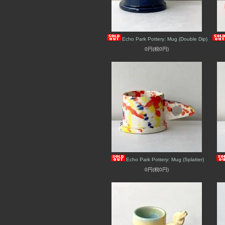
Echo Park Pottery: Mug (Double Dip)
0円(税0円)
Echo Park Pottery: Mug (Splatter)
0円(税0円)