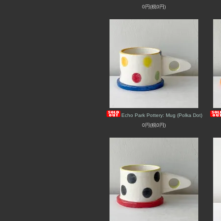
0円(税0円)
Echo Park Pottery: Mug (Polka Dot)
0円(税0円)