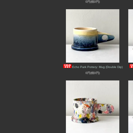
0円(税0円)
Echo Park Pottery: Mug (Double Dip)
0円(税0円)