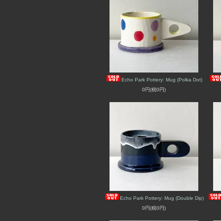
Echo Park Pottery: Mug (Polka Dot)
0円(税0円)
Echo Park Pottery: Mug (Double Dip)
0円(税0円)