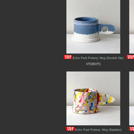
Echo Park Pottery: Mug (Double Dip)
0円(税0円)
Echo Park Pottery: Mug (Splatter)