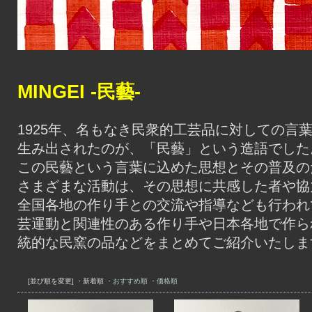
MINGEI -民藝-
1925年、名もなき民衆的工芸品に対しての言
生み出されたのが、「民藝」という造語でした
この民藝という言葉に込めた思想とその普及の
さまざまな活動は、その思想に共感した者や協
全国各地の作り手との交流や指導なども行われ
芸運動と関連性のある作り手や日本各地で作ら
統的な民窯の品などをまとめてご紹介いたしま
[並び順を変更]
・新着順
・おすすめ順
・価格順