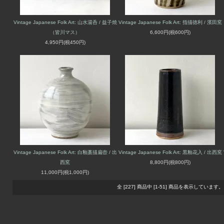
Vintage Japanese Folk Art: 山水湯呑 / 益子焼
Vintage Japanese Folk Art: 指描徳利 / 濱田窯
（皆川マス）
6,600円(税600円)
4,950円(税450円)
Vintage Japanese Folk Art: 白釉藁描扁壺 / 出
Vintage Japanese Folk Art: 黒釉花入 / 出西窯
西窯
8,800円(税800円)
11,000円(税1,000円)
全 [227] 商品中 [1-51] 商品を表示しています。