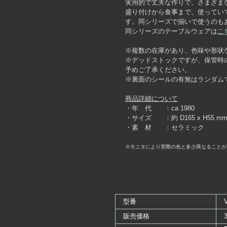
実用的で丈夫な作りで、さまざま
盛り付けから食事まで、使ってい
す。同シリーズで揃いで使うのも
同シリーズのテーブルウェアは
こ
※複数の在庫があり、色味や形状
※デッドストックですが、保管時
予めご了承ください。
※裏面のシールの有無はランダム
商品詳細について
・年 代 ：ca 1980
・サイズ ：約 D165 x H55 m
・素 材 ：セラミック
※モニタにより実際の色と多少異なることが
型番
販売価格