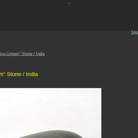
-
Sho
hiva Lingam” Stone / India
m” Stone / India