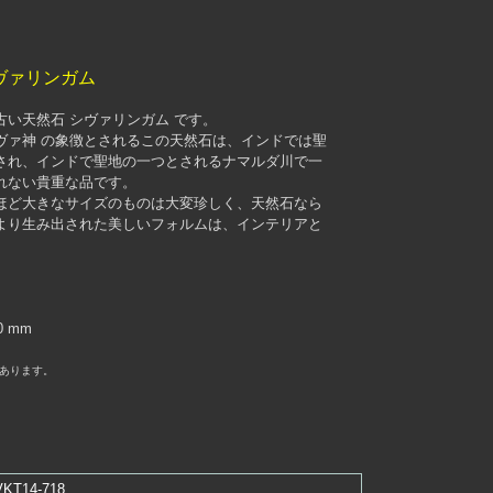
ヴァリンガム
い天然石 シヴァリンガム です。
ヴァ神 の象徴とされるこの天然石は、インドでは聖
され、インドで聖地の一つとされるナマルダ川で一
れない貴重な品です。
ほど大きなサイズのものは大変珍しく、天然石なら
より生み出された美しいフォルムは、インテリアと
0 mm
あります。
VKT14-718