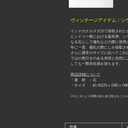
ヴィンテージアイテム：シ
インドのナルマダ川で採取された古
ヒンドゥー教における最高神、シ
なる石として儀礼などの際に使用
年に一度、儀礼の際にしか採取さ
さらに通常のサイズに比べてこれ
ではの奥行きのある表情と自然に
しても一際存在感を放ちます。
商品詳細について
・素 材 ：石
・サイズ ：約 W225 x D90 x H9
※モニタにより実際の色と多少異なることが
型番