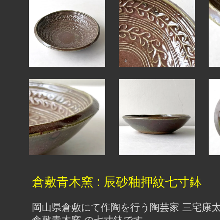
倉敷青木窯 : 辰砂釉押紋七寸鉢
岡山県倉敷にて作陶を行う陶芸家 三宅康太