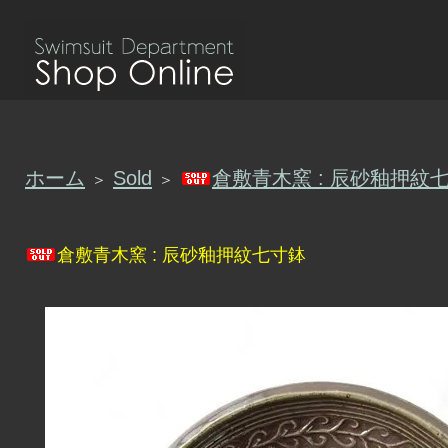
ホーム
Sold
倉敷青木窯 : 辰砂釉押紋
＞
＞
倉敷青木窯 : 辰砂釉押紋七寸鉢