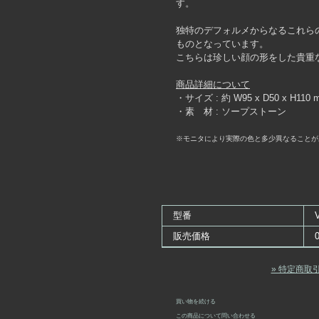
す。
独特のデフォルメからなるこれら
ものとなっています。
こちらは珍しい顔の形をした貴重
商品詳細について
・サイズ : 約 W95 x D50 x H110 
・素 材 : ソープストーン
※モニタにより実際の色と多少異なることが
型番
販売価格
» 特定商取
買い物を続ける
この商品について問い合わせる