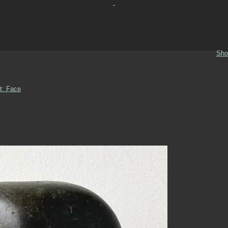
-
Sho
t: Face