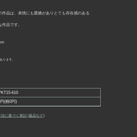
の作品は、表情にも愛嬌がありとても存在感のある
な作品です。
mm
あります。
VKT15-610
0円(税0円)
引法に基づく表記 (返品など)