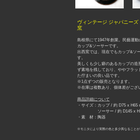
ヴィンテージ ジャパニーズ 
窯
島根県にて1947年創業。民藝運
カップ&ソーサーです。
出西窯では、現在でもカップ&ソ
す。
美しくも少し癖のあるカップの造
ず素地を残しており、ややフラッ
た佇まいの良い品です。
※1点ずつの販売となります。
※在庫は複数あり、個体差がござ
商品詳細について
・サイズ：カップ / 約 D75 x H
ソーサー / 約 D145 x H2
・素 材：陶器
※モニタにより実際の色と多少異なることが