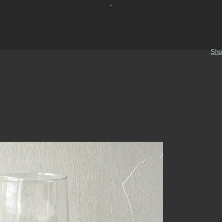
-
Sho