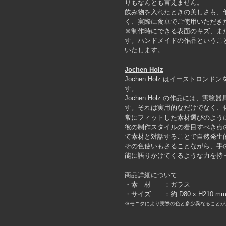
りもなんとも言えません。
飲み物を入れたときの美しさも、
く、実際に食卓でご使用いただき
※制作時にできる表面のキズ、ま
す。ハンドメイドの作品というこ
いたします。
Jochen Holz
Jochen Holz はイーストロ
す。
Jochen Holz の作品には
す。それは実用的なだけでなく、
常にフィットした素材選びのよう
彼の制作スタイルの着目すべき点
て素材と対話することで自然発生
その色使いもさることながら、手
能に語りかけてくるような力を持
商品詳細について
・素 材 ：ガラス
・サイズ ：約 D80 x H210
※モニタにより実際の色と多少異なることが