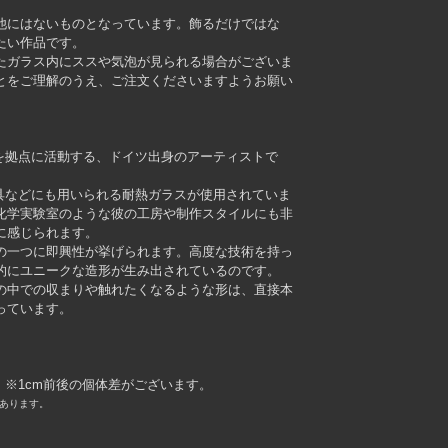
他にはないものとなっています。飾るだけではな
たい作品です。
たガラス内にススや気泡が見られる場合がございま
とをご理解のうえ、ご注文くださいますようお願い
ンドンを拠点に活動する、ドイツ出身のアーティストで
、実験器具などにも用いられる耐熱ガラスが使用されていま
化学実験室のような彼の工房や制作スタイルにも非
に感じられます。
の一つに即興性が挙げられます。高度な技術を持っ
的にユニークな造形が生み出されているのです。
の中での収まりや触れたくなるような形は、直接本
っています。
 mm ※1cm前後の個体差がございます。
あります。