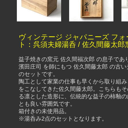
ヴィンテージ ジャパニーズ フォ
ト：呉須夫婦湯呑 / 佐久間藤太郎
益子焼きの窯元 佐久間福次郎 の息子であ
濱田庄司 を師にもつ 佐久間藤太郎 の古
のセットです。
陶工として家業の仕事も早くから取り組み
をこなしてきた佐久間藤太郎。こちらもそ
る凛とした造形に、伝統的な益子の柿釉の
とも良い雰囲気です。
箱付きの未使用品。
※湯呑み2点のセットとなります。