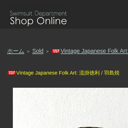
ホーム
Sold
Vintage Japanese Folk
＞
＞
Vintage Japanese Folk Art: 流掛徳利 / 羽島焼