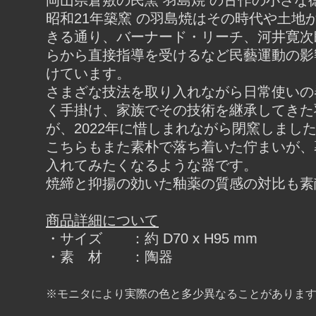
岡山県倉敷の民窯 羽島焼 の古作の小さな
昭和21年築窯 の羽島焼はその時代や土地
きる通り、バーナード・リーチ、河井寛次
らから直接指導を受けるなど民藝運動の影
けています。
さまざな技法を取り入れながら日常使いの
く手掛け、家族でその技術を継承してきた
が、2022年に惜しまれながら閉窯しまし
こちらもまた素朴で落ち着いた佇まいが、
入れてみたくなるような器です。
焼締と抑揚の効いた釉薬の質感の対比も素
商品詳細について
・サイズ ：約 D70 x H95 mm
・素 材 ：陶器
※モニタにより実際の色と多少異なることがありま