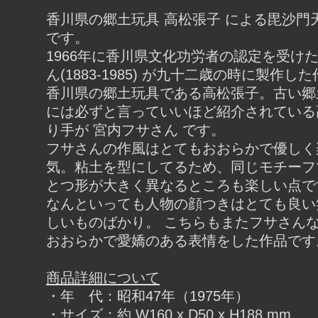
香川県の郷土玩具 高松張子 による毘沙門
です。
1966年に香川県文化功労者の認定を受けた
ん(1883-1985) が九十二歳の時に製作し
香川県の郷土玩具である高松張子。古い郷
には必ずと言っていいほど紹介されている
り手が 宮内フサさん です。
フサさんの作風はとてもおおらかで優しく
気。粘土を型にしてるため、同じモチーフ
とつ形が大きく異なるところも楽しい点で
なんといっても人物の顔つきはとても良い
しいものばかり。 こちらもまたフサさん
おおらかで愛嬌のある表情をした作品です
商品詳細について
・年 代：昭和47年（1975年）
・サイズ：約 W160 x D50 x H188 mm