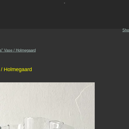
-
Sho
a" Vase / Holmegaard
 / Holmegaard