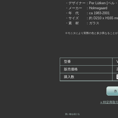
・デザイナー：Per Lütken [ペ
・メーカー ：Holmegaard
・年 代 ：ca 1983-2001
・サイズ ：約 D210 x H165 m
・素 材 ：ガラス
※モニタにより実際の色と多少異なることが
型番
販売価格
購入数
» 特定商取
買い物を続ける