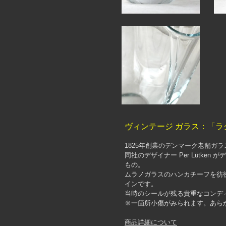
ヴィンテージ ガラス：「ラ
1825年創業のデンマーク老舗ガラス
同社のデザイナー Per Lütken 
もの。
ムラノガラスのハンカチーフを彷
インです。
当時のシールが残る貴重なコンデ
※一箇所小傷がみられます。あら
商品詳細について