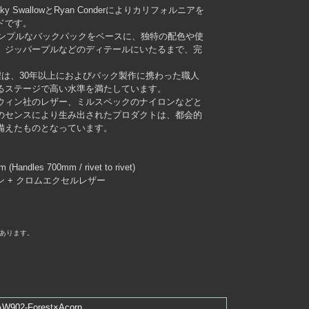
SwallowとRyan Conderによりカリフォルニアを
ドです。
シンプルなバックパックをベースに、独特の配色や使
、ジッパープルなどのディテールにいたるまで、完
産行程は、30年以上におよびバック製作に携わった職人
るステージで高い水準を満たしています。
ウィン社のレザー、ミルスペックのナイロンなどと
のセンスにより生み出されたプロダクトは、都会的
備えたものとなっています。
ndles 700mm / rivet to rivet)
 + クロムエクセルレザー
あります。
AW902-Forest×Acorn