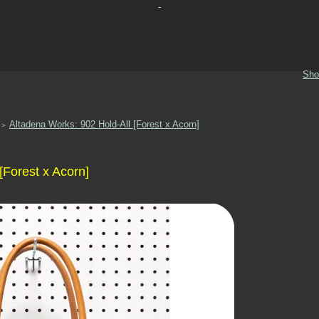
-
Sho
Altadena Works: 902 Hold-All [Forest x Acorn]
＞
[Forest x Acorn]