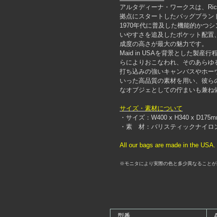
アルタディーナ・ワークスは、Ricky 
拠点にスタートしたバッグブラン
1970年代に普及した機能的かつ
いやすさを追及したポケット配置
成度の高さが最大の魅力です。
Maid in USAを背景とした製
らによりおこなわれ、そのあらゆ
打ち込みの強いキャンバスやホー
いった高品質の素材を用い、彼ら
なオブジェとしての佇まいも兼ね
サイズ・素材について
・サイズ：W400 x H340 x D175mm (Ha
・素 材：バリスティックナイロン
All our bags are made in the USA.
※モニタにより実際の色と多少異なることが
型番