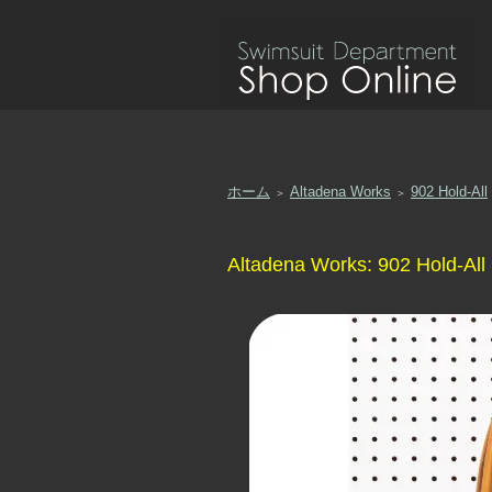
ホーム
Altadena Works
902 Hold-All
＞
＞
Altadena Works: 902 Hold-All 