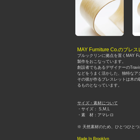
MAY Furniture Co.のブ
ブルックリンに拠点を置くMAY Fur
製作をおこなっています。
創設者でもあるデザイナーのTravi
などをうまく活かした、独特なア
その彼が作るブレスレットは木の
るものとなっています。
サイズ・素材について
・サイズ： S,M,L
・素 材：アマレロ
※ 天然素材のため、ひとつひと
Made In Brooklyn