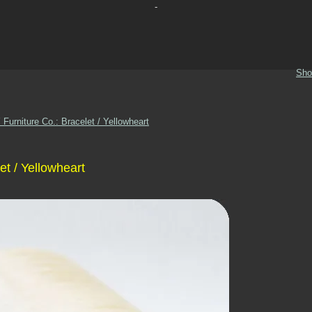
-
Sho
Furniture Co.: Bracelet / Yellowheart
et / Yellowheart