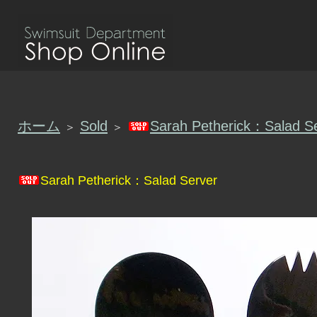
ホーム
Sold
Sarah Petherick：Salad S
＞
＞
Sarah Petherick：Salad Server