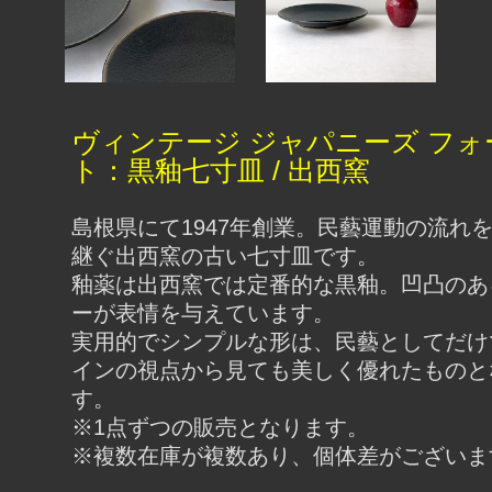
ヴィンテージ ジャパニーズ フォ
ト：黒釉七寸皿 / 出西窯
島根県にて1947年創業。民藝運動の流れ
継ぐ出西窯の古い七寸皿です。
釉薬は出西窯では定番的な黒釉。凹凸のあ
ーが表情を与えています。
実用的でシンプルな形は、民藝としてだけ
インの視点から見ても美しく優れたものと
す。
※1点ずつの販売となります。
※複数在庫が複数あり、個体差がございま