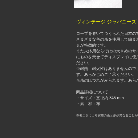
ヴィンテージ ジャパニーズ
ロープを巻いてつくられた日本の
さまざまな色の糸を使用して編ま
せが特徴的です。
また火鉢用ならではの大きめのサ
にものを乗せてディスプレイに使
ださい。
※耐熱、耐火性はありませんので
す。あらかじめご了承ください。
※糸のほつれがみられます。あら
商品詳細について
・サイズ：直径約 345 mm
・素 材：布
※モニタにより実際の色と多少異なることが