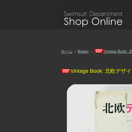
ホーム
Books
Vintage Boo
＞
＞
Vintage Book: 北欧デ