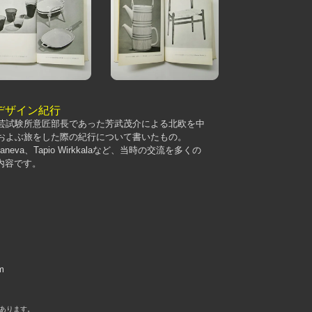
デザイン紀行
工芸試験所意匠部長であった芳武茂介による北欧を中
におよぶ旅をした際の紀行について書いたもの。
rpaneva、Tapio Wirkkalaなど、当時の交流を多くの
内容です。
m
あります。