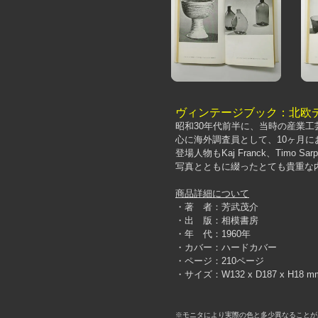
ヴィンテージブック：北欧
昭和30年代前半に、当時の産業
心に海外調査員として、10ヶ月
登場人物もKaj Franck、Timo Sa
写真とともに綴ったとても貴重な
商品詳細について
・著 者：芳武茂介
・出 版：相模書房
・年 代：1960年
・カバー：ハードカバー
・ページ：210ページ
・サイズ：W132 x D187 x H18 m
※モニタにより実際の色と多少異なることが