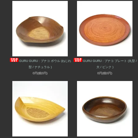
GURU GURU : ブナコ ボウル (ねじれ
GURU GURU : ブナコ プレート (丸型 /
型 / ナチュラル )
大 / ピンク )
0円(税0円)
0円(税0円)