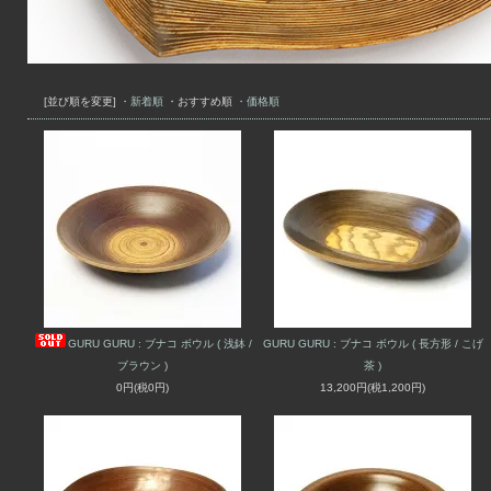
[並び順を変更]
・新着順
・おすすめ順
・価格順
GURU GURU : ブナコ ボウル ( 浅鉢 /
GURU GURU : ブナコ ボウル ( 長方形 / こげ
ブラウン )
茶 )
0円(税0円)
13,200円(税1,200円)