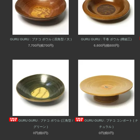
GURU GURU : ブナコ ボウル ( 四角型 / 大 )
GURU GURU : 千巻 ボウル (樺細工)
7,700円(税700円)
6,600円(税600円)
GURU GURU : ブナコ ボウル (三角型 /
GURU GURU : ブナコ コンポート ( ナ
グリーン )
チュラル )
0円(税0円)
0円(税0円)