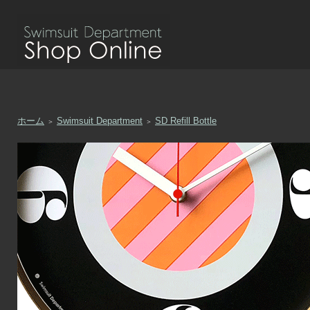
ホーム
Swimsuit Department
SD Refill Bottle
＞
＞