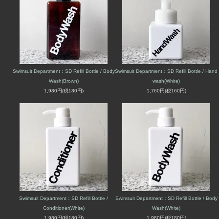
Swimsuit Department：SD Refill Bottle / Body
Swimsuit Department：SD Refill Bottle / Hand
Wash(Brown)
wash(White)
1,980円(税180円)
1,760円(税160円)
Swimsuit Department：SD Refill Bottle /
Swimsuit Department：SD Refill Bottle / Body
Conditioner(White)
Wash(White)
1,980円(税180円)
1,980円(税180円)