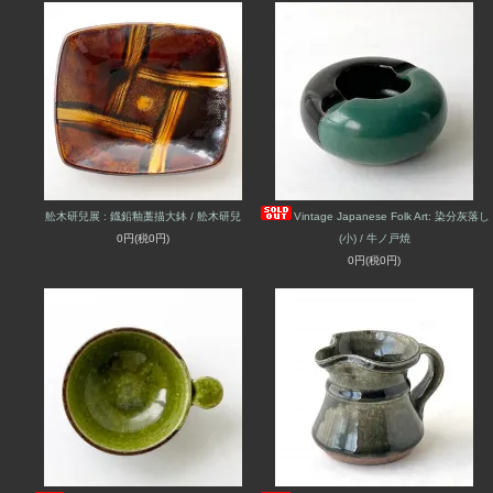
舩木研兒展 : 鐡鉛釉藁描大鉢 / 舩木研兒
Vintage Japanese Folk Art: 染分灰落し
0円(税0円)
(小) / 牛ノ戸焼
0円(税0円)