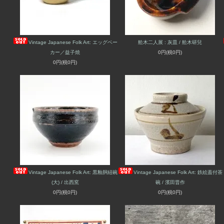
Vintage Japanese Folk Art: エッグベー
舩木二人展 : 灰皿 / 舩木研兒
カー／益子焼
0円(税0円)
0円(税0円)
Vintage Japanese Folk Art: 黒釉胴紐碗
Vintage Japanese Folk Art: 鉄絵蓋付茶
(大) / 出西窯
碗 / 濱田晋作
0円(税0円)
0円(税0円)