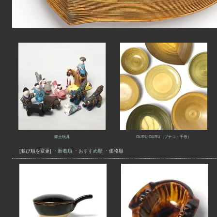
郷土玩具
GURU GURU（ブナコ・千巻）
[並び順を変更]
・新着順
・おすすめ順
・価格順