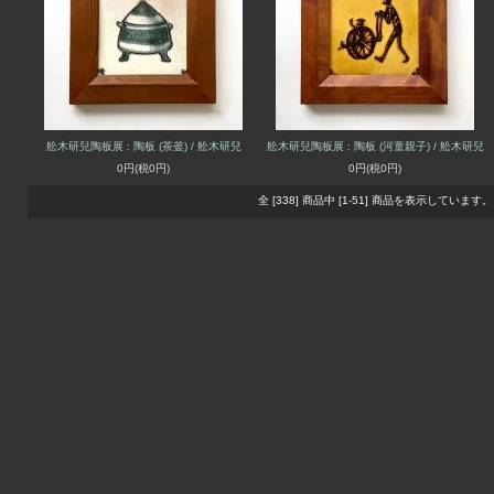
舩木研兒陶板展 : 陶板 (茶釜) / 舩木研兒
舩木研兒陶板展 : 陶板 (河童親子) / 舩木研兒
0円(税0円)
0円(税0円)
全 [338] 商品中 [1-51] 商品を表示しています。