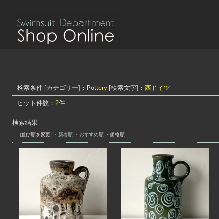
検索条件 [カテゴリー]：
Pottery
[検索文字]：
西ドイツ
ヒット件数：
2
件
検索結果
[並び順を変更]
・新着順
・おすすめ順
・価格順