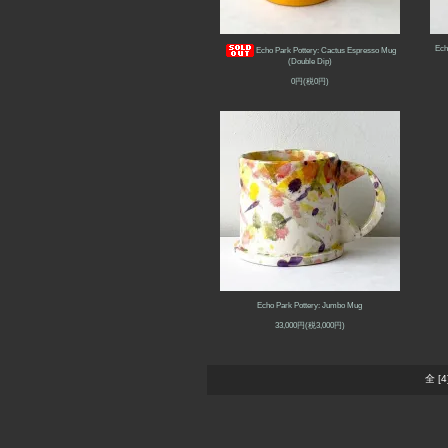
Ech
Echo Park Pottery: Cactus Espresso Mug
(Double Dip)
0円(税0円)
Echo Park Pottery: Jumbo Mug
33,000円(税3,000円)
全 [