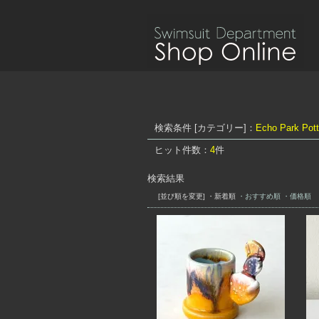
検索条件 [カテゴリー]：
Echo Park Pott
ヒット件数：
4
件
検索結果
[並び順を変更]
・新着順
・おすすめ順
・価格順