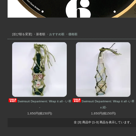
[並び順を変更]
・新着順
・おすすめ順
・価格順
Swimsuit Department: Wrap it all - い草
Swimsuit Department: Wrap it all -い草
-
x 紺-
1,650円(税150円)
1,650円(税150円)
全 [3] 商品中 [1-3] 商品を表示しています。