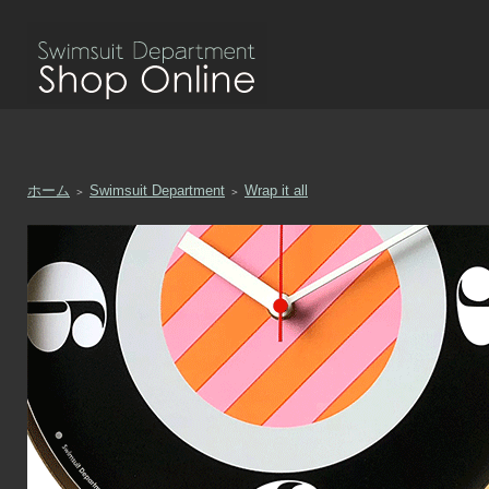
ホーム
Swimsuit Department
Wrap it all
＞
＞