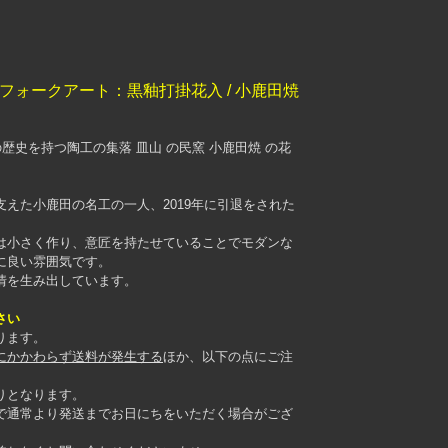
フォークアート：黒釉打掛花入 / 小鹿田焼
歴史を持つ陶工の集落 皿山 の民窯 小鹿田焼 の花
えた小鹿田の名工の一人、2019年に引退をされた
は小さく作り、意匠を持たせていることでモダンな
に良い雰囲気です。
情を生み出しています。
さい
ります。
にかかわらず送料が発生する
ほか、以下の点にご注
りとなります。
で通常より発送までお日にちをいただく場合がござ