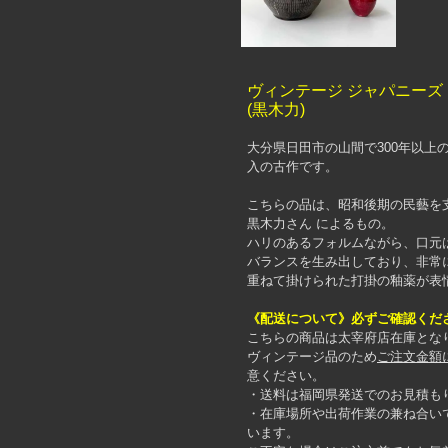
ヴィンテージ ジャパニーズ 
(黒木力)
大分県日田市の山間で300年以上の
入の古作です。
こちらの品は、昭和後期の民藝を支
黒木力さん によるもの。
ハリのあるフォルムながら、口元
バランスを生み出しており、非常
重ねて掛けられた打掛の釉薬が表
《配送について》必ずご確認くだ
こちらの商品は太宰府店在庫とな
ヴィンテージ品のため
ご注文金額
意ください。
・送料は福岡県発送でのお見積も
・在庫場所や出荷作業の兼ね合い
います。